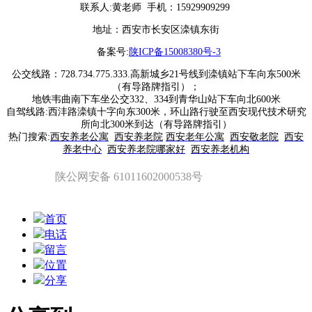
联系人:黄老师 手机：15929909299
地址：西安市长安区滦镇东街
备案号:
陕ICP备15008380号-3
公交线路：728.734.775.333.高新城乡21号线到滦镇站下车向东500米
（有导路牌指引）；
地铁韦曲南下车坐公交332、334到青华山站下车向北600米
自驾线路:西沣路滦镇十字向东300米，环山路行驶至西安现代技术研究
所向北300米到达（有导路牌指引）
热门搜索:
西安养老公寓
西安养老院
西安老年公寓
西安敬老院
西安
养老中心
西安养老院哪家好
西安养老机构
陕公网安备 61011602000538号
首页
电话
留言
位置
分享